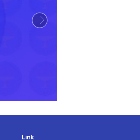
Next
Link