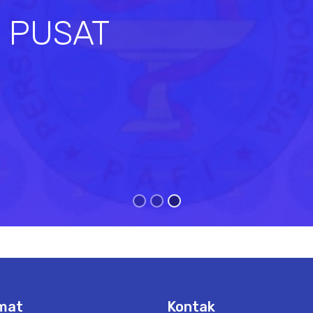
I PUSAT
s
mat
Kontak