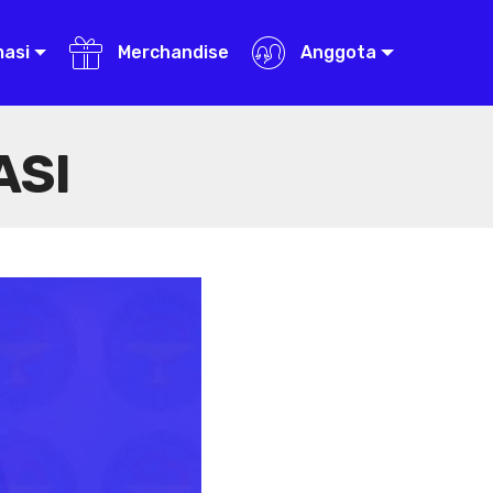
masi
Merchandise
Anggota
ASI