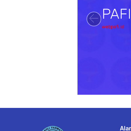
PAF
Previou
webpafi.id
Ala