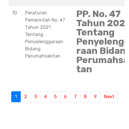
PP. No. 47
10
Peraturan
Pemerintah No. 47
Tahun 202
Tahun 2021
Tentang
Tentang
Penyeleng
Penyelenggaraan
raan Bidan
Bidang
Perumahsakitan
Perumahsa
tan
S
1
(current)
2
3
4
5
6
7
8
9
Next
e
m