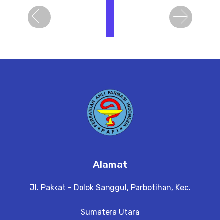
i
h
Previous
Next
a
t
D
e
t
a
il
Alamat
Jl. Pakkat - Dolok Sanggul, Parbotihan, Kec.
Sumatera Utara