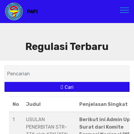
PAFI
Regulasi Terbaru
Cari
No
Judul
Penjelasan Singkat
1
USULAN
Berikut ini Admin Upl
PENERBITAN STR-
Surat dari Komite