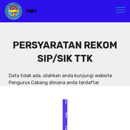
PAFI
PERSYARATAN REKOM
SIP/SIK TTK
S
e
Data tidak ada, silahkan anda kunjungi website
Pengurus Cabang dimana anda terdaftar
m
i
n
a