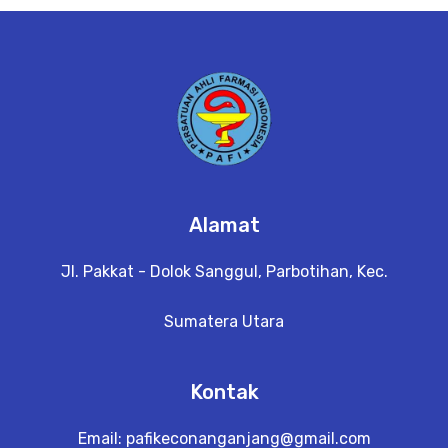
e
t
a
il
Alamat
Jl. Pakkat - Dolok Sanggul, Parbotihan, Kec.
Sumatera Utara
Kontak
Email:
pafikeconanganjang@gmail.com