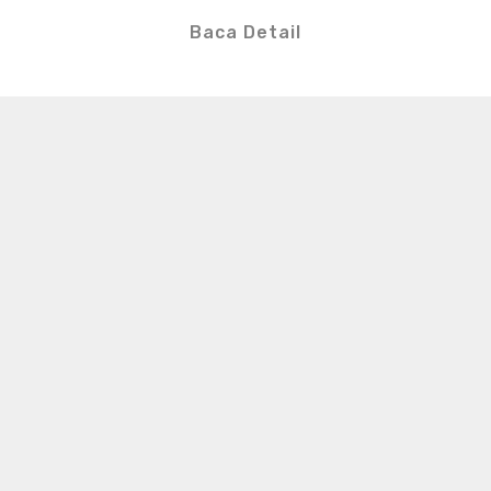
Baca Detail
S
e