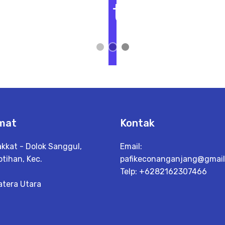
t
L
i
h
a
t
D
e
t
a
il
mat
Kontak
akkat - Dolok Sanggul,
Email:
tihan, Kec.
pafikeconanganjang@gmai
Telp: +6282162307466
tera Utara