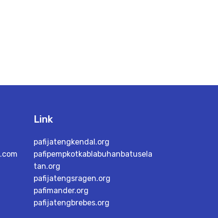
Link
pafijatengkendal.org
l.com
pafipempkotkablabuhanbatusela
tan.org
pafijatengsragen.org
pafimander.org
pafijatengbrebes.org