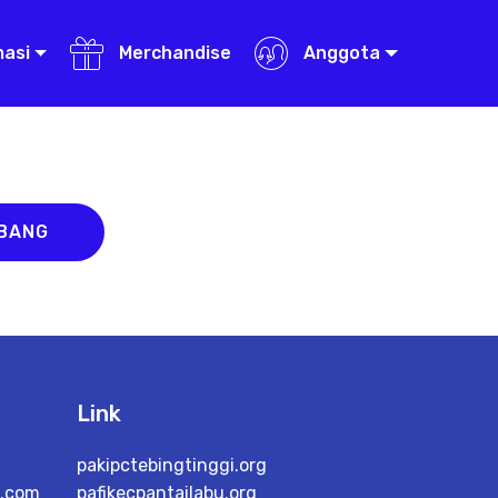
masi
Merchandise
Anggota
ABANG
Link
pakipctebingtinggi.org
l.com
pafikecpantailabu.org