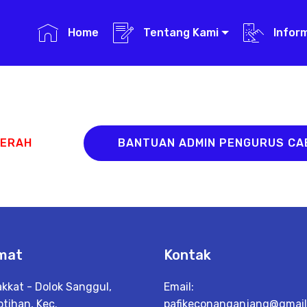
Home
Tentang Kami
Infor
AERAH
BANTUAN ADMIN PENGURUS C
mat
Kontak
akkat - Dolok Sanggul,
Email:
tihan, Kec.
pafikeconanganjang@gmai