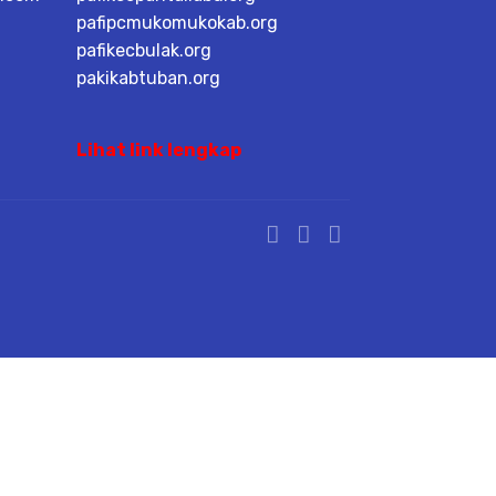
pafipcmukomukokab.org
pafikecbulak.org
pakikabtuban.org
Lihat link lengkap