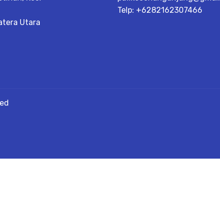
Telp: +6282162307466
tera Utara
ved