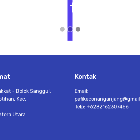
t
L
i
h
a
t
D
e
t
a
il
mat
Kontak
akkat - Dolok Sanggul,
Email:
tihan, Kec.
pafikeconanganjang@gmai
Telp: +6282162307466
tera Utara