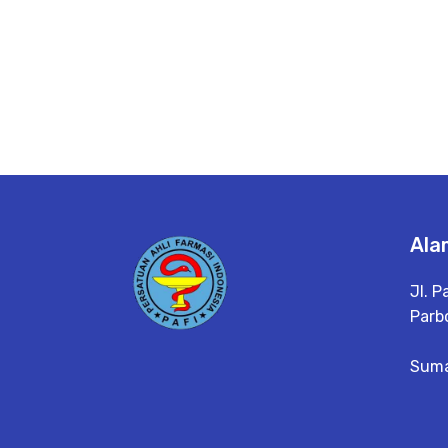
Ala
Jl. P
Parbo
Suma