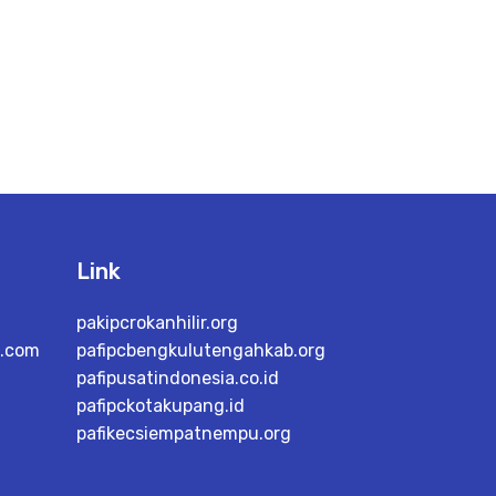
Link
pakipcrokanhilir.org
l.com
pafipcbengkulutengahkab.org
pafipusatindonesia.co.id
pafipckotakupang.id
pafikecsiempatnempu.org