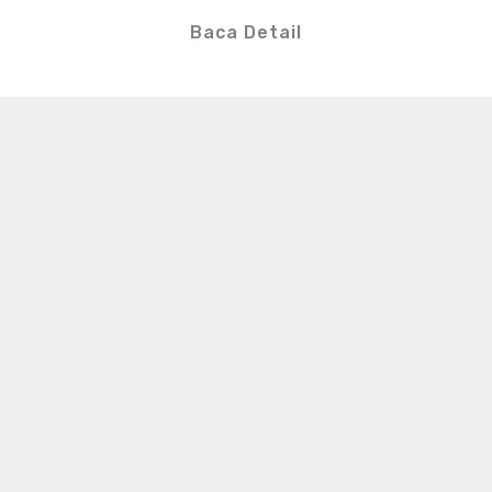
Baca Detail
S
e