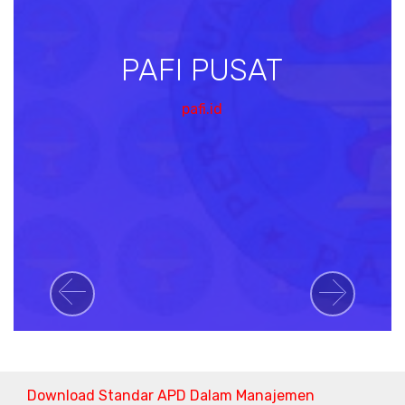
PAFI PUSAT
pafi.id
Previous
Next
Download Standar APD Dalam Manajemen